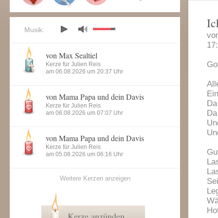
Ic
Musik:
vo
17
von Max Sealtiel
Go
Kerze für Julien Reis
am 06.08.2026 um 20:37 Uhr
All
Ei
von Mama Papa und dein Davis
Da 
Kerze für Julien Reis
Da 
am 06.08.2026 um 07:07 Uhr
Un
Un
von Mama Papa und dein Davis
Kerze für Julien Reis
Gut
am 05.08.2026 um 06:16 Uhr
La
Las
Weitere Kerzen anzeigen
Se
Le
Wä
Hof
Kerze anzünden