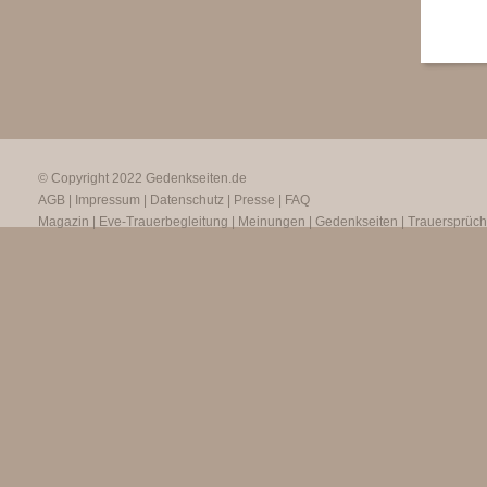
© Copyright 2022
Gedenkseiten.de
AGB
|
Impressum
|
Datenschutz
|
Presse
|
FAQ
Magazin
|
Eve-Trauerbegleitung
|
Meinungen
|
Gedenkseiten
|
Trauersprüc