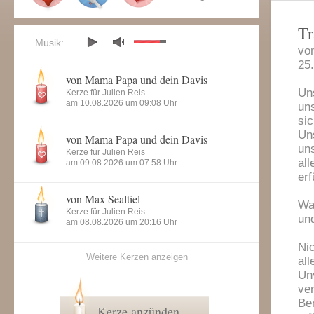
Tr
Musik:
vo
25
von Mama Papa und dein Davis
Un
Kerze für Julien Reis
am 10.08.2026 um 09:08 Uhr
un
sic
Uns
von Mama Papa und dein Davis
un
Kerze für Julien Reis
al
am 09.08.2026 um 07:58 Uhr
erf
von Max Sealtiel
Wa
Kerze für Julien Reis
und
am 08.08.2026 um 20:16 Uhr
Nic
Weitere Kerzen anzeigen
all
Un
ver
Be
Kerze anzünden