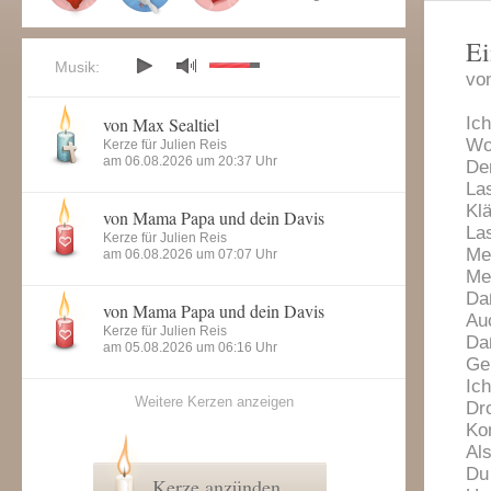
Ei
Musik:
vo
von Max Sealtiel
Ich
Wo
Kerze für Julien Reis
am 06.08.2026 um 20:37 Uhr
De
Las
Kl
von Mama Papa und dein Davis
Las
Kerze für Julien Reis
Mei
am 06.08.2026 um 07:07 Uhr
Mei
Daß
von Mama Papa und dein Davis
Au
Kerze für Julien Reis
Da
am 05.08.2026 um 06:16 Uhr
Ge
Ich
Weitere Kerzen anzeigen
Dro
Kon
Al
Du
Kerze anzünden