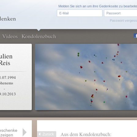
Melden Sie sich an um ihre Gedenkseite zu bearbeit
Passwort verges
Videos
Kondolenzbuch
ulien
Reis
1.07.1994
henems
-
9.10.2013
eschenke
Aus dem Kondolenzbuch:
Zurück
zeigen