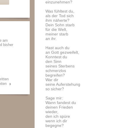
einzunehmen?
Was fühltest du,
als der Tod sich
ihm näherte?
Dein Sohn starb
für die Welt,
meiner starb
an ihr.
de am
nd bisher
Hast auch du
an Gott gezweifelt,
Konntest du
den Sinn
seines Sterbens
schmerzlos
begreifen?
ritten
War dir
iten
seine Auferstehung
so sicher?
Sage mir:
Wann fandest du
deinen Frieden
wieder,
den ich spüre
wenn ich dir
begegne?