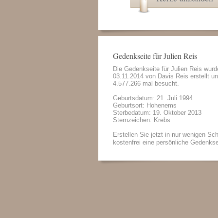
Gedenkseite für Julien Reis
Die Gedenkseite für Julien Reis wur
03.11.2014 von
Davis Reis
erstellt u
4.577.266 mal besucht.
Geburtsdatum: 21. Juli 1994
Geburtsort: Hohenems
Sterbedatum: 19. Oktober 2013
Sternzeichen: Krebs
Erstellen Sie jetzt in nur wenigen Sch
kostenfrei eine persönliche Gedenkse