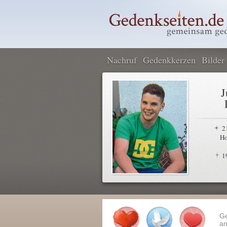
Nachruf
Gedenkkerzen
Bilder
J
2
Ho
1
G
an