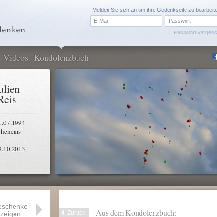
Melden Sie sich an um ihre Gedenkseite zu bearbeit
Passwort verges
Videos
Kondolenzbuch
ulien
Reis
1.07.1994
henems
-
9.10.2013
eschenke
Aus dem Kondolenzbuch:
Zurück
zeigen