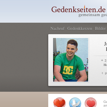
Nachruf
Gedenkkerzen
Bilder
J
2
Ho
1
G
an