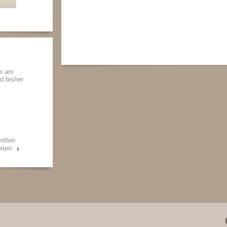
de am
nd bisher
ritten
iten