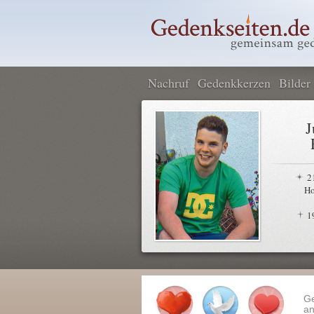
Nachruf
Gedenkkerzen
Bilder
J
2
Ho
1
G
an