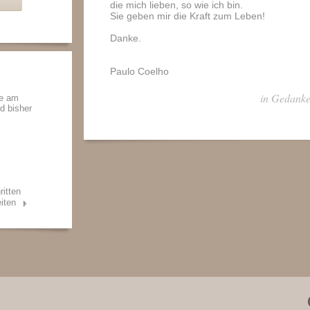
die mich lieben, so wie ich bin.
Sie geben mir die Kraft zum Leben!
Danke.
Paulo Coelho
in Gedanke
de am
nd bisher
ritten
iten