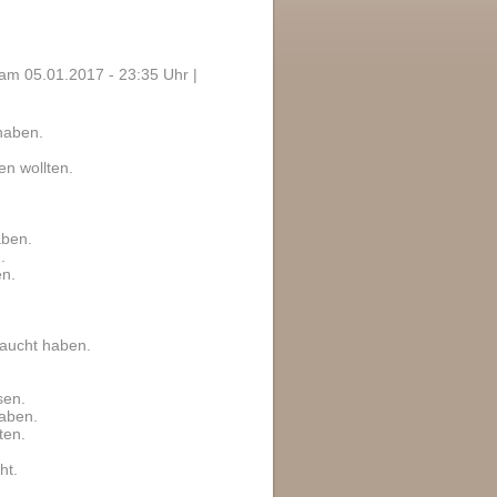
am 05.01.2017 - 23:35 Uhr |
haben.
en wollten.
aben.
.
en.
raucht haben.
sen.
haben.
ten.
ht.