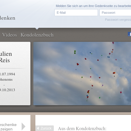
Melden Sie sich an um ihre Gedenkseite zu bearbeit
Passwort verges
Videos
Kondolenzbuch
ulien
Reis
1.07.1994
henems
-
9.10.2013
eschenke
Aus dem Kondolenzbuch:
Zurück
zeigen