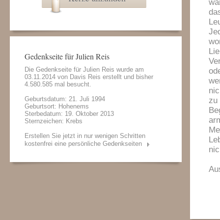
wa
da
Le
Jed
wor
Li
Gedenkseite für Julien Reis
Ver
Die Gedenkseite für Julien Reis wurde am
od
03.11.2014 von
Davis Reis
erstellt und bisher
we
4.580.585 mal besucht.
nic
Geburtsdatum: 21. Juli 1994
zu
Geburtsort: Hohenems
Be
Sterbedatum: 19. Oktober 2013
arm
Sternzeichen: Krebs
Me
Erstellen Sie jetzt in nur wenigen Schritten
Le
kostenfrei eine persönliche Gedenkseiten
nic
Au