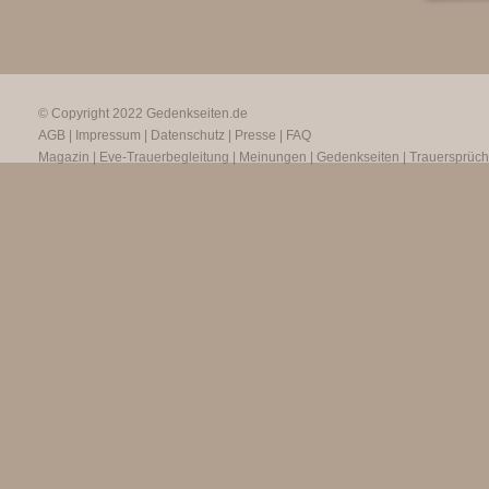
© Copyright 2022
Gedenkseiten.de
AGB
|
Impressum
|
Datenschutz
|
Presse
|
FAQ
Magazin
|
Eve-Trauerbegleitung
|
Meinungen
|
Gedenkseiten
|
Trauersprüc