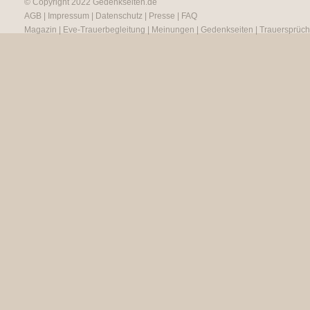
© Copyright 2022
Gedenkseiten.de
AGB
|
Impressum
|
Datenschutz
|
Presse
|
FAQ
Magazin
|
Eve-Trauerbegleitung
|
Meinungen
|
Gedenkseiten
|
Trauersprüc