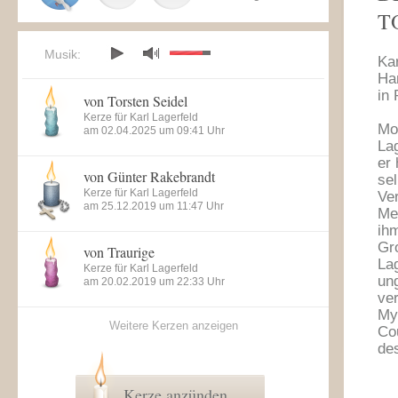
T
Musik:
Ka
Ha
in 
von Torsten Seidel
Kerze für Karl Lagerfeld
Mo
am 02.04.2025 um 09:41 Uhr
La
er 
von Günter Rakebrandt
sel
Kerze für Karl Lagerfeld
Ve
am 25.12.2019 um 11:47 Uhr
Me
ih
Gr
von Traurige
La
Kerze für Karl Lagerfeld
un
am 20.02.2019 um 22:33 Uhr
ve
My
Weitere Kerzen anzeigen
Co
de
Kerze anzünden