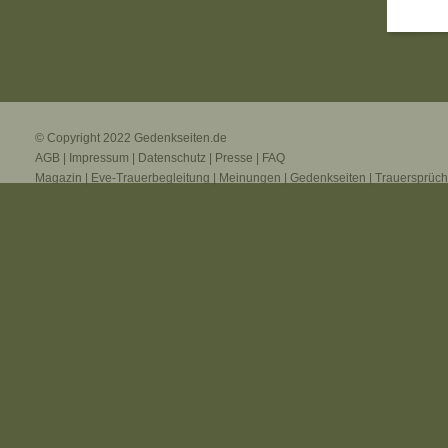
© Copyright 2022
Gedenkseiten.de
AGB
|
Impressum
|
Datenschutz
|
Presse
|
FAQ
Magazin
|
Eve-Trauerbegleitung
|
Meinungen
|
Gedenkseiten
|
Trauersprüc