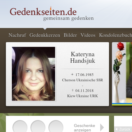
Nachruf
Gedenkkerzen
Bilder
Videos
Kondolenzbuc
Kateryna
Handsjuk
17.06.1985
Cherson Ukrainische SSR
-
04.11.2018
Kiew Ukraine URK
Geschenke
Zurück
anzeigen