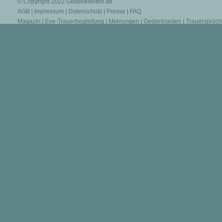
© Copyright 2022
Gedenkseiten.de
AGB
|
Impressum
|
Datenschutz
|
Presse
|
FAQ
Magazin
|
Eve-Trauerbegleitung
|
Meinungen
|
Gedenkseiten
|
Trauersprüc