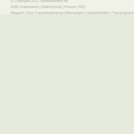
© Copyright 2022
Gedenkseiten.de
AGB
|
Impressum
|
Datenschutz
|
Presse
|
FAQ
Magazin
|
Eve-Trauerbegleitung
|
Meinungen
|
Gedenkseiten
|
Trauersprüc