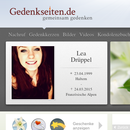
Nachruf
Gedenkkerzen
Bilder
Videos
Kondolenzbuc
Lea
Drüppel
23.04.1999
Haltern
-
24.03.2015
Französische Alpen
Geschenke
Zurück
anzeigen