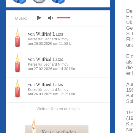
De
Ei
Musik:
Uk
Ge
von Wilfried Latos
Sc
Fi
Kerze für Leonard Nimoy
am 26.03.2026 um 11:50 Uhr
un
Ei
von Wilfried Latos
als
Kerze für Leonard Nimoy
di
am 27.02.2026 um 14:30 Uhr
er 
von Wilfried Latos
Au
19
Kerze für Leonard Nimoy
am 26.03.2025 um 13:15 Uhr
Ba
Spi
Weitere Kerzen anzeigen
19
(19
Ki
Ni
Kerze anzünden