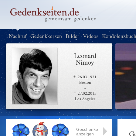
Nachruf
Gedenkkerzen
Bilder
Videos
Kondolenzbuc
Leonard
Nimoy
26.03.1931
Boston
-
27.02.2015
Los Angeles
Geschenke
Ge
anzeigen