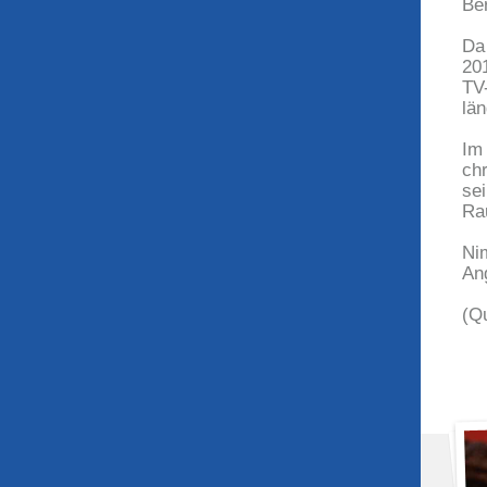
Be
Da
20
TV
lä
Im
ch
se
Ra
Ni
An
(Qu