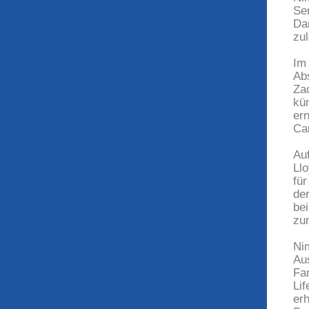
Ser
Da
zul
Im
Ab
Za
kü
er
Ca
Au
Ll
für
de
be
zu
Ni
Au
Fa
Li
erh