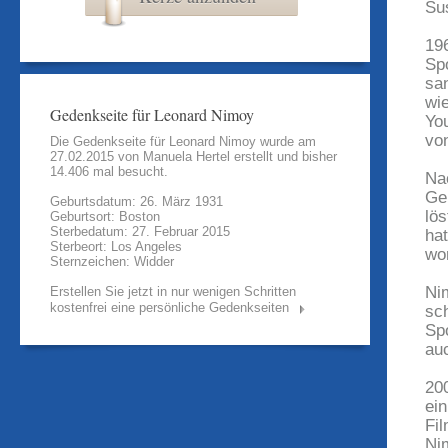
Su
19
Sp
san
wie
Gedenkseite für Leonard Nimoy
Yo
vo
Die Gedenkseite für Leonard Nimoy wurde am
27.02.2015 von
Manuela Hertel
erstellt und bisher
14.406 mal besucht.
Na
Ge
Geburtsdatum: 26. März 1931
lö
Geburtsort: Boston
Sterbedatum: 27. Februar 2015
ha
Sterbeort: Los Angeles
wor
Sternzeichen: Widder
Ni
Erstellen Sie jetzt in nur wenigen Schritten
kostenfrei eine persönliche Gedenkseiten
sc
Sp
au
20
ei
Fi
Ni