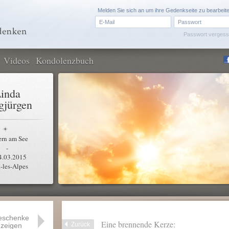
Melden Sie sich an um ihre Gedenkseite zu bearbeit
Passwort verges
Videos
Kondolenzbuch
inda
gjürgen
ern am See
-
4.03.2015
t-les-Alpes
eschenke
Eine brennende Kerze:
Zurück
zeigen