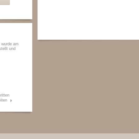
n wurde am
tellt und
ritten
iten