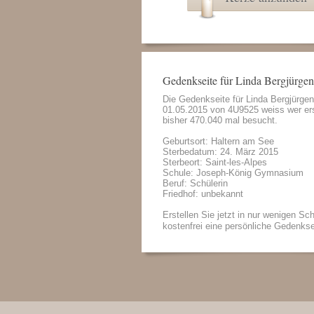
Gedenkseite für Linda Bergjürgen
Die Gedenkseite für Linda Bergjürge
01.05.2015 von
4U9525 weiss wer
ers
bisher 470.040 mal besucht.
Geburtsort: Haltern am See
Sterbedatum: 24. März 2015
Sterbeort: Saint-les-Alpes
Schule: Joseph-König Gymnasium
Beruf: Schülerin
Friedhof: unbekannt
Erstellen Sie jetzt in nur wenigen Sch
kostenfrei eine persönliche Gedenkse