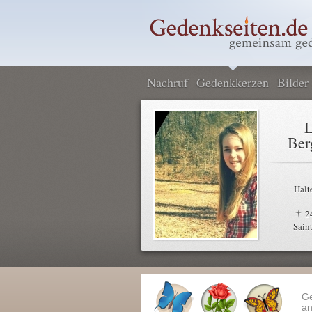
Nachruf
Gedenkkerzen
Bilder
L
Ber
Halt
2
Sain
G
an