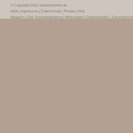
© Copyright 2022
Gedenkseiten.de
AGB
|
Impressum
|
Datenschutz
|
Presse
|
FAQ
Magazin
|
Eve-Trauerbegleitung
|
Meinungen
|
Gedenkseiten
|
Trauersprüc