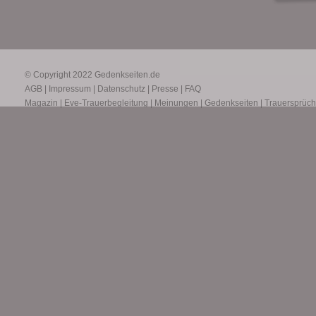
© Copyright 2022
Gedenkseiten.de
AGB
|
Impressum
|
Datenschutz
|
Presse
|
FAQ
Magazin
|
Eve-Trauerbegleitung
|
Meinungen
|
Gedenkseiten
|
Trauersprüc