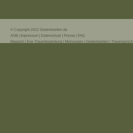
© Copyright 2022
Gedenkseiten.de
AGB
|
Impressum
|
Datenschutz
|
Presse
|
FAQ
Magazin
|
Eve-Trauerbegleitung
|
Meinungen
|
Gedenkseiten
|
Trauersprüc