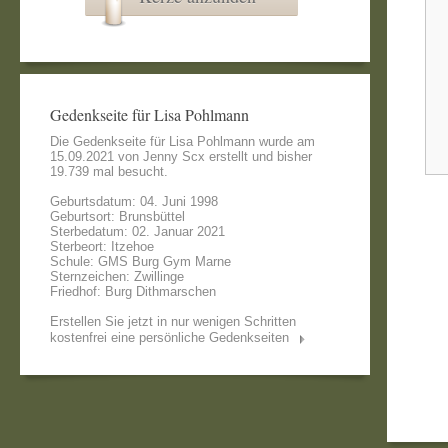
Gedenkseite für Lisa Pohlmann
Die Gedenkseite für Lisa Pohlmann wurde am
15.09.2021 von
Jenny Scx
erstellt und bisher
19.739 mal besucht.
Geburtsdatum: 04. Juni 1998
Geburtsort: Brunsbüttel
Sterbedatum: 02. Januar 2021
Sterbeort: Itzehoe
Schule: GMS Burg Gym Marne
Sternzeichen: Zwillinge
Friedhof: Burg Dithmarschen
Erstellen Sie jetzt in nur wenigen Schritten
kostenfrei eine persönliche Gedenkseiten