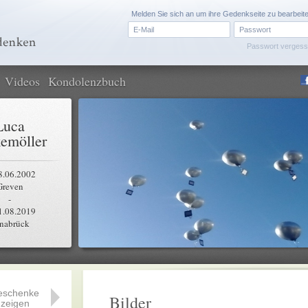
Melden Sie sich an um ihre Gedenkseite zu bearbeit
Passwort verges
Videos
Kondolenzbuch
Luca
emöller
8.06.2002
Greven
-
1.08.2019
nabrück
eschenke
Bilder
zeigen