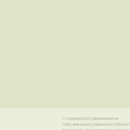
© Copyright 2022
Gedenkseiten.de
AGB
|
Impressum
|
Datenschutz
|
Presse
|