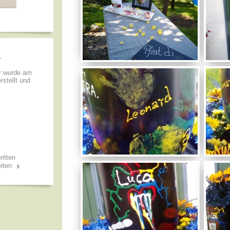
r
er wurde am
rstellt und
ritten
iten