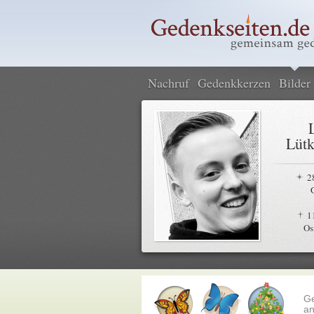
Nachruf
Gedenkkerzen
Bilder
Lütk
2
1
Os
G
an