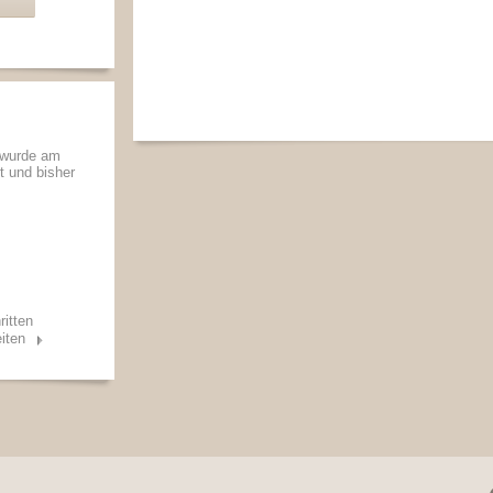
 wurde am
lt und bisher
ritten
iten