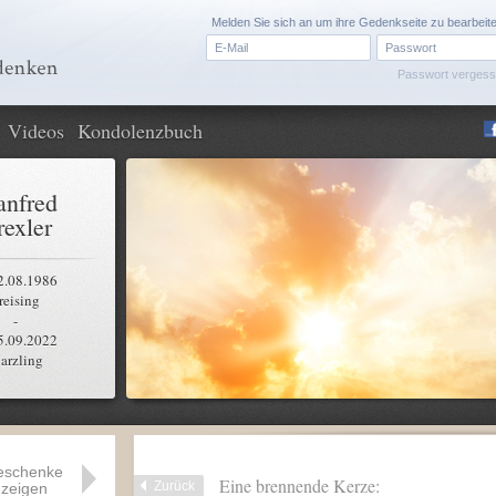
Melden Sie sich an um ihre Gedenkseite zu bearbeit
Passwort verges
Videos
Kondolenzbuch
nfred
exler
2.08.1986
reising
-
5.09.2022
arzling
eschenke
Eine brennende Kerze:
Zurück
zeigen