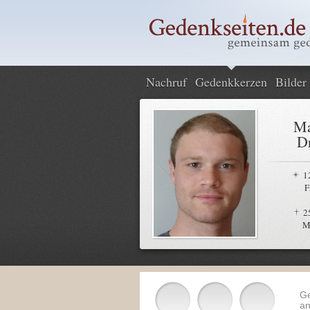
Nachruf
Gedenkkerzen
Bilder
Ma
Dr
1
F
2
M
G
an