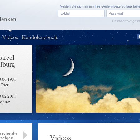
Melden Sie sich an um ihre Gedenkseite zu bearbeit
Passwort verges
Videos
Kondolenzbuch
arcel
lburg
3.06.1981
Trier
-
3.02.2011
Mainz
eschenke
Videos
zeigen