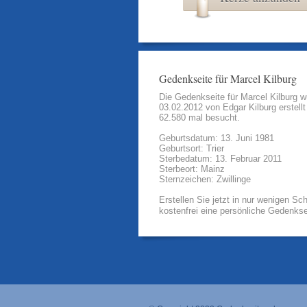
Gedenkseite für Marcel Kilburg
Die Gedenkseite für Marcel Kilburg 
03.02.2012 von
Edgar Kilburg
erstell
62.580 mal besucht.
Geburtsdatum: 13. Juni 1981
Geburtsort: Trier
Sterbedatum: 13. Februar 2011
Sterbeort: Mainz
Sternzeichen: Zwillinge
Erstellen Sie jetzt in nur wenigen Sch
kostenfrei eine persönliche Gedenkse