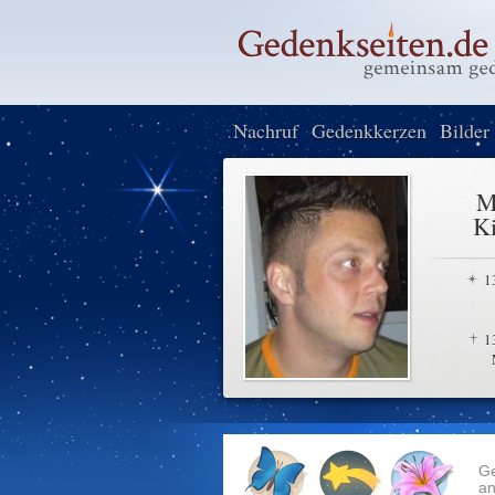
Nachruf
Gedenkkerzen
Bilder
M
Ki
1
1
G
an