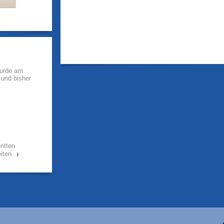
wurde am
t und bisher
ritten
iten