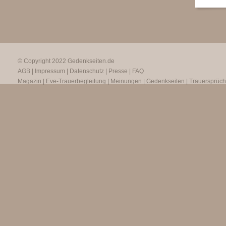
© Copyright 2022
Gedenkseiten.de
AGB
|
Impressum
|
Datenschutz
|
Presse
|
FAQ
Magazin
|
Eve-Trauerbegleitung
|
Meinungen
|
Gedenkseiten
|
Trauersprüc