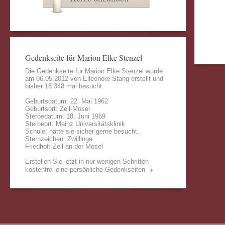
Gedenkseite für Marion Elke Stenzel
Die Gedenkseite für Marion Elke Stenzel wurde
am 06.05.2012 von
Elleonore Stang
erstellt und
bisher 18.348 mal besucht.
Geburtsdatum: 22. Mai 1962
Geburtsort: Zell-Mosel
Sterbedatum: 18. Juni 1969
Sterbeort: Mainz Universitätsklinik
Schule: hätte sie sicher gerne besucht..
Sternzeichen: Zwillinge
Friedhof: Zell an der Mosel
Erstellen Sie jetzt in nur wenigen Schritten
kostenfrei eine persönliche Gedenkseiten