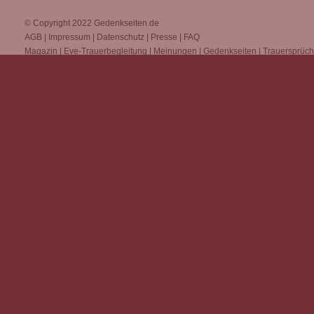
© Copyright 2022
Gedenkseiten.de
AGB
|
Impressum
|
Datenschutz
|
Presse
|
FAQ
Magazin
|
Eve-Trauerbegleitung
|
Meinungen
|
Gedenkseiten
|
Trauersprüc