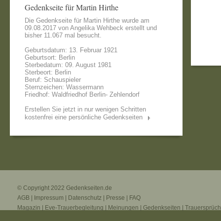
Gedenkseite für Martin Hirthe
Die Gedenkseite für Martin Hirthe wurde am
09.08.2017 von
Angelika Wehbeck
erstellt und
bisher 11.067 mal besucht.
Geburtsdatum: 13. Februar 1921
Geburtsort: Berlin
Sterbedatum: 09. August 1981
Sterbeort: Berlin
Beruf: Schauspieler
Sternzeichen: Wassermann
Friedhof: Waldfriedhof Berlin- Zehlendorf
Erstellen Sie jetzt in nur wenigen Schritten
kostenfrei eine persönliche Gedenkseiten
© Copyright 2022
Gedenkseiten.de
AGB
|
Impressum
|
Datenschutz
|
Presse
|
FAQ
Magazin
|
Eve-Trauerbegleitung
|
Meinungen
|
Gedenkseiten
|
Trauersprüc