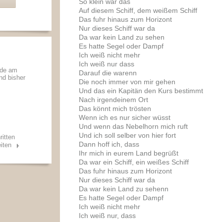
So klein war das
Auf diesem Schiff, dem weißem Schiff
Das fuhr hinaus zum Horizont
Nur dieses Schiff war da
Da war kein Land zu sehen
Es hatte Segel oder Dampf
Ich weiß nicht mehr
Ich weiß nur dass
rde am
Darauf die warenn
und bisher
Die noch immer von mir gehen
Und das ein Kapitän den Kurs bestimmt
Nach irgendeinem Ort
Das könnt mich trösten
Wenn ich es nur sicher wüsst
Und wenn das Nebelhorn mich ruft
Und ich soll selber von hier fort
ritten
Dann hoff ich, dass
iten
Ihr mich in eurem Land begrüßt
Da war ein Schiff, ein weißes Schiff
Das fuhr hinaus zum Horizont
Nur dieses Schiff war da
Da war kein Land zu sehenn
Es hatte Segel oder Dampf
Ich weiß nicht mehr
Ich weiß nur, dass