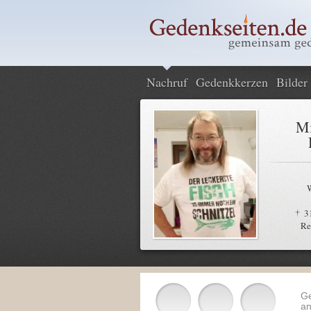
Nachruf
Gedenkkerzen
Bilder
Mi
3
Re
G
an