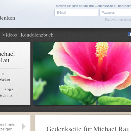
Melden Sie sich an um ihre Gedenkseite zu bearbeit
Passwort verges
Videos
Kondolenzbuch
chael
Rau
Werdau
-
1.12.2021
ischvitz
eschenke
Gedenkseite für Michael Rau
zeigen