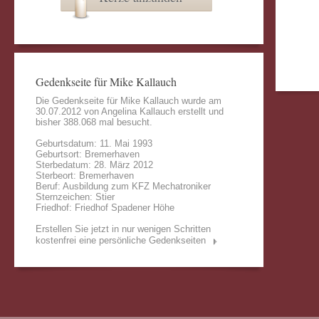
Gedenkseite für Mike Kallauch
Die Gedenkseite für Mike Kallauch wurde am
30.07.2012 von
Angelina Kallauch
erstellt und
bisher 388.068 mal besucht.
Geburtsdatum: 11. Mai 1993
Geburtsort: Bremerhaven
Sterbedatum: 28. März 2012
Sterbeort: Bremerhaven
Beruf: Ausbildung zum KFZ Mechatroniker
Sternzeichen: Stier
Friedhof: Friedhof Spadener Höhe
Erstellen Sie jetzt in nur wenigen Schritten
kostenfrei eine persönliche Gedenkseiten