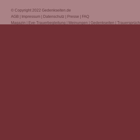
© Copyright 2022
Gedenkseiten.de
AGB
|
Impressum
|
Datenschutz
|
Presse
|
FAQ
Magazin
|
Eve-Trauerbegleitung
|
Meinungen
|
Gedenkseiten
|
Trauersprüc