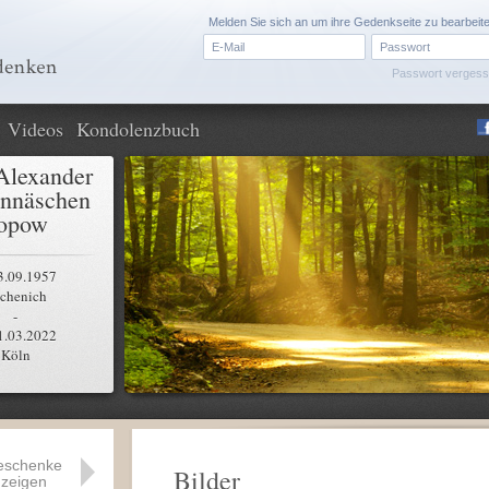
Melden Sie sich an um ihre Gedenkseite zu bearbeit
Passwort verges
Videos
Kondolenzbuch
Alexander
nnäschen
opow
3.09.1957
chenich
-
1.03.2022
Köln
eschenke
Bilder
zeigen