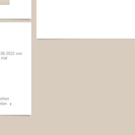
06.2022 von
1 mal
ritten
iten