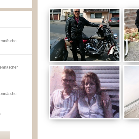
ppennäschen
ppennäschen
ppennäschen
n