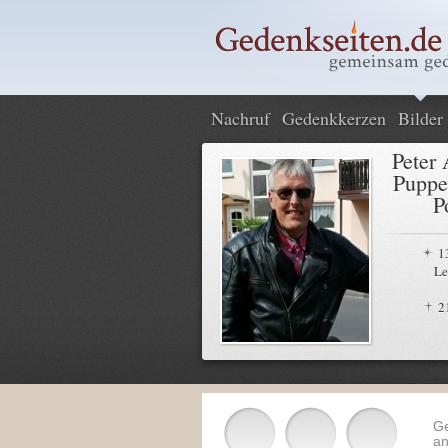
Nachruf
Gedenkkerzen
Bilder
Peter 
Puppe
P
1
Le
2
G
an