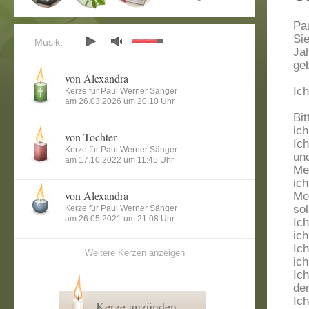
Pa
Si
Musik:
Ja
ge
von Alexandra
Ic
Kerze für Paul Werner Sänger
am 26.03.2026 um 20:10 Uhr
Bit
ich
von Tochter
Ich
Kerze für Paul Werner Sänger
un
am 17.10.2022 um 11:45 Uhr
Mei
ich
von Alexandra
Mei
so
Kerze für Paul Werner Sänger
am 26.05.2021 um 21:08 Uhr
Ic
ich
Ic
Weitere Kerzen anzeigen
ic
Ich
de
Ich
Kerze anzünden