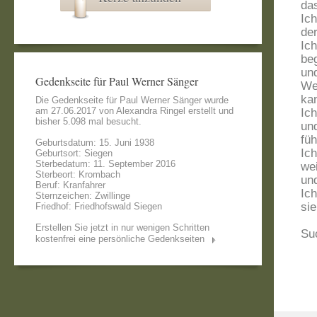
das
Ich
der
Ic
beg
un
Gedenkseite für Paul Werner Sänger
We
ka
Die Gedenkseite für Paul Werner Sänger wurde
am 27.06.2017 von
Alexandra Ringel
erstellt und
Ich
bisher 5.098 mal besucht.
un
füh
Geburtsdatum: 15. Juni 1938
Ic
Geburtsort: Siegen
Sterbedatum: 11. September 2016
wei
Sterbeort: Krombach
un
Beruf: Kranfahrer
Ic
Sternzeichen: Zwillinge
sie
Friedhof: Friedhofswald Siegen
Erstellen Sie jetzt in nur wenigen Schritten
Suc
kostenfrei eine persönliche Gedenkseiten