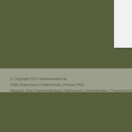
© Copyright 2022
Gedenkseiten.de
AGB
|
Impressum
|
Datenschutz
|
Presse
|
FAQ
Magazin
|
Eve-Trauerbegleitung
|
Meinungen
|
Gedenkseiten
|
Trauersprüc