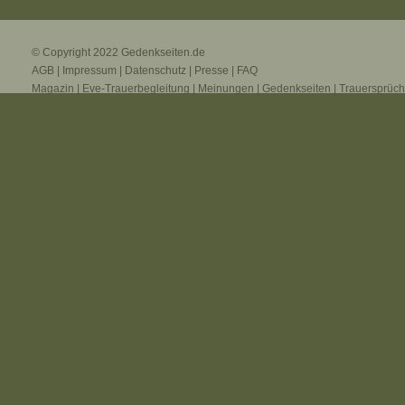
© Copyright 2022
Gedenkseiten.de
AGB
|
Impressum
|
Datenschutz
|
Presse
|
FAQ
Magazin
|
Eve-Trauerbegleitung
|
Meinungen
|
Gedenkseiten
|
Trauersprüc