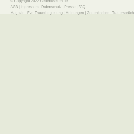
© Copyright 2022
Gedenkseiten.de
AGB
|
Impressum
|
Datenschutz
|
Presse
|
FAQ
Magazin
|
Eve-Trauerbegleitung
|
Meinungen
|
Gedenkseiten
|
Trauersprüc