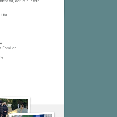
cht tot, der ist nur fern.
0 Uhr
ie
t Familien
lien