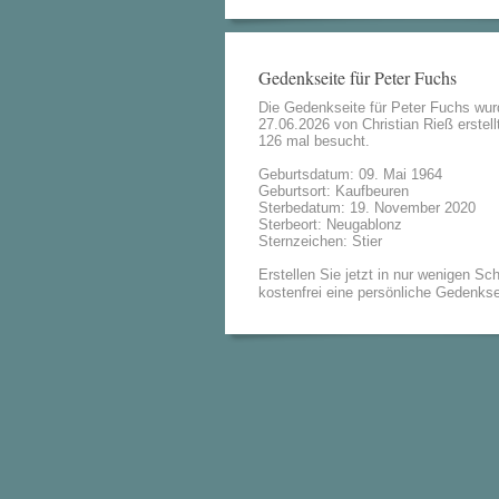
Gedenkseite für Peter Fuchs
Die Gedenkseite für Peter Fuchs wu
27.06.2026 von
Christian Rieß
erstell
126 mal besucht.
Geburtsdatum: 09. Mai 1964
Geburtsort: Kaufbeuren
Sterbedatum: 19. November 2020
Sterbeort: Neugablonz
Sternzeichen: Stier
Erstellen Sie jetzt in nur wenigen Sch
kostenfrei eine persönliche Gedenkse