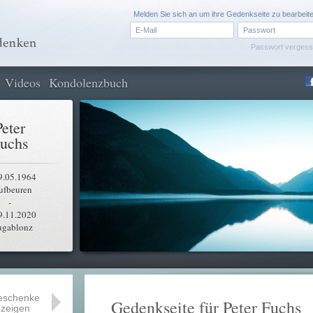
Melden Sie sich an um ihre Gedenkseite zu bearbeit
Passwort verges
Videos
Kondolenzbuch
Peter
uchs
9.05.1964
ufbeuren
-
9.11.2020
ugablonz
eschenke
Gedenkseite für Peter Fuchs
zeigen