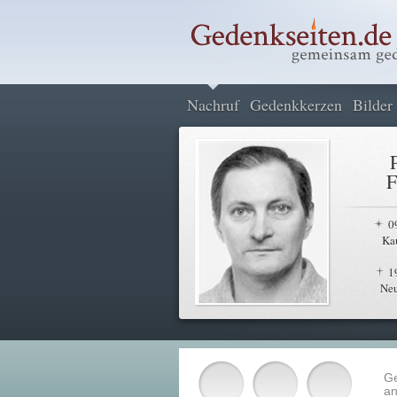
Nachruf
Gedenkkerzen
Bilder
F
0
Ka
1
Ne
G
an