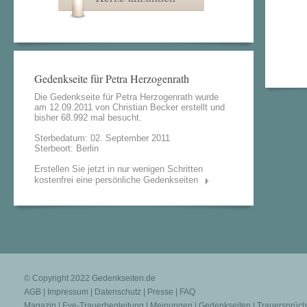
Gedenkseite für Petra Herzogenrath
Die Gedenkseite für Petra Herzogenrath wurde
am 12.09.2011 von
Christian Becker
erstellt und
bisher 68.992 mal besucht.
Sterbedatum: 02. September 2011
Sterbeort: Berlin
Erstellen Sie jetzt in nur wenigen Schritten
kostenfrei eine persönliche Gedenkseiten
© Copyright 2022
Gedenkseiten.de
AGB
|
Impressum
|
Datenschutz
|
Presse
|
FAQ
Magazin
|
Eve-Trauerbegleitung
|
Meinungen
|
Gedenkseiten
|
Trauersprüc