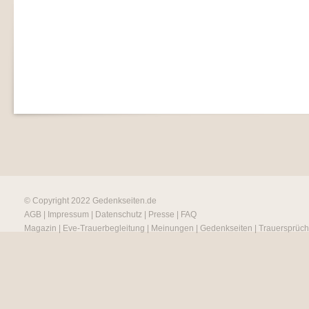
© Copyright 2022
Gedenkseiten.de
AGB
|
Impressum
|
Datenschutz
|
Presse
|
FAQ
Magazin
|
Eve-Trauerbegleitung
|
Meinungen
|
Gedenkseiten
|
Trauersprüc