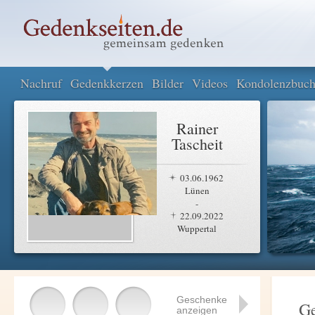
Nachruf
Gedenkkerzen
Bilder
Videos
Kondolenzbuc
Rainer
Tascheit
03.06.1962
Lünen
-
22.09.2022
Wuppertal
Geschenke
G
anzeigen