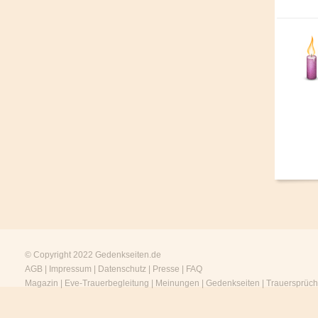
© Copyright 2022
Gedenkseiten.de
AGB
|
Impressum
|
Datenschutz
|
Presse
|
FAQ
Magazin
|
Eve-Trauerbegleitung
|
Meinungen
|
Gedenkseiten
|
Trauersprüc