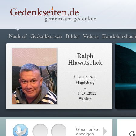
Nachruf
Gedenkkerzen
Bilder
Videos
Kondolenzbuc
Ralph
Hlawatschek
31.12.1968
Magdeburg
-
14.01.2022
Wahlitz
Geschenke
Ge
anzeigen