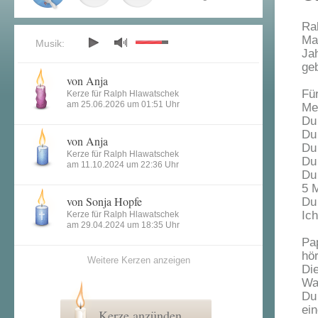
Ra
Ma
Musik:
Ja
ge
von Anja
Fü
Kerze für Ralph Hlawatschek
am 25.06.2026 um 01:51 Uhr
Me
Du
Du 
von Anja
Du
Kerze für Ralph Hlawatschek
Du
am 11.10.2024 um 22:36 Uhr
Du
5 M
von Sonja Hopfe
Du
Ic
Kerze für Ralph Hlawatschek
am 29.04.2024 um 18:35 Uhr
Pa
hör
Weitere Kerzen anzeigen
Die
Wa
Du
ei
Kerze anzünden