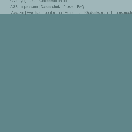
© Copyright 2022
Gedenkseiten.de
AGB
|
Impressum
|
Datenschutz
|
Presse
|
FAQ
Magazin
|
Eve-Trauerbegleitung
|
Meinungen
|
Gedenkseiten
|
Trauersprüc