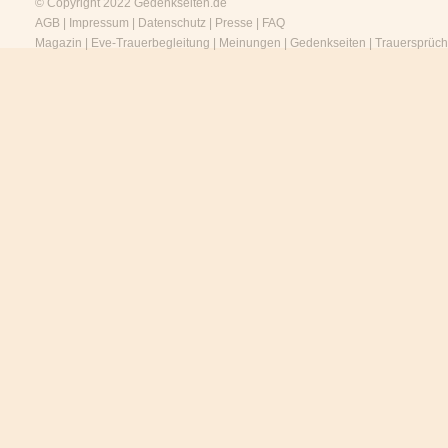
© Copyright 2022
Gedenkseiten.de
AGB
|
Impressum
|
Datenschutz
|
Presse
|
FAQ
Magazin
|
Eve-Trauerbegleitung
|
Meinungen
|
Gedenkseiten
|
Trauersprüc