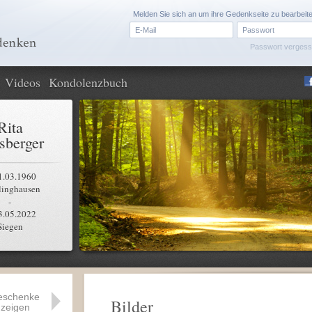
Melden Sie sich an um ihre Gedenkseite zu bearbeit
Passwort verges
Videos
Kondolenzbuch
Rita
sberger
1.03.1960
linghausen
-
3.05.2022
Siegen
eschenke
Bilder
zeigen