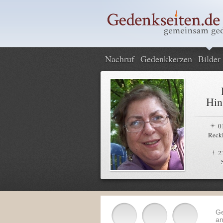
Nachruf
Gedenkkerzen
Bilder
Hin
0
Reck
2
G
an