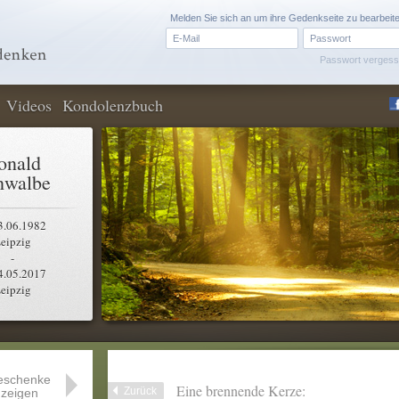
Melden Sie sich an um ihre Gedenkseite zu bearbeit
Passwort verges
Videos
Kondolenzbuch
onald
hwalbe
3.06.1982
eipzig
-
4.05.2017
eipzig
eschenke
Eine brennende Kerze:
Zurück
zeigen