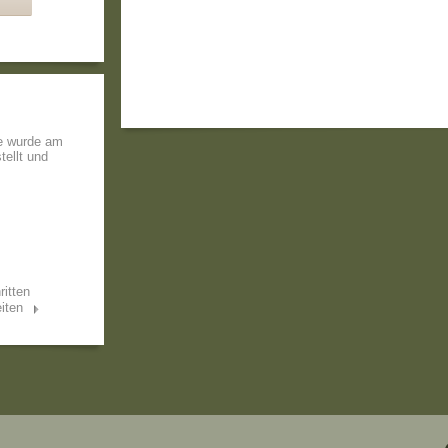
e wurde am
tellt und
ritten
iten