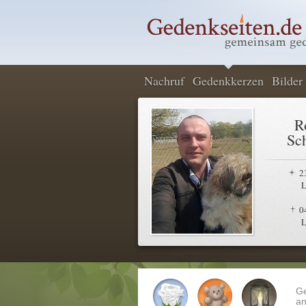
Nachruf
Gedenkkerzen
Bilder
R
Sc
2
L
0
L
G
an