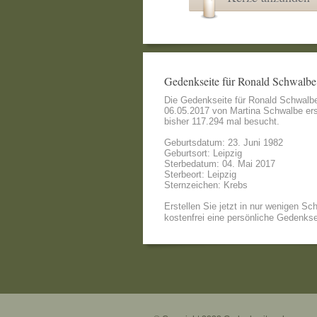
Gedenkseite für Ronald Schwalbe
Die Gedenkseite für Ronald Schwalb
06.05.2017 von
Martina Schwalbe
ers
bisher 117.294 mal besucht.
Geburtsdatum: 23. Juni 1982
Geburtsort: Leipzig
Sterbedatum: 04. Mai 2017
Sterbeort: Leipzig
Sternzeichen: Krebs
Erstellen Sie jetzt in nur wenigen Sch
kostenfrei eine persönliche Gedenkse