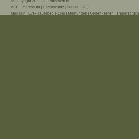
© Copyright 2022
Gedenkseiten.de
AGB
|
Impressum
|
Datenschutz
|
Presse
|
FAQ
Magazin
|
Eve-Trauerbegleitung
|
Meinungen
|
Gedenkseiten
|
Trauersprüc