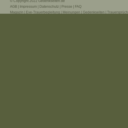
© Copyright 2022
Gedenkseiten.de
AGB
|
Impressum
|
Datenschutz
|
Presse
|
FAQ
Magazin
|
Eve-Trauerbegleitung
|
Meinungen
|
Gedenkseiten
|
Trauersprüc