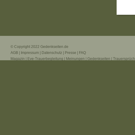
© Copyright 2022
Gedenkseiten.de
AGB
|
Impressum
|
Datenschutz
|
Presse
|
FAQ
Magazin
|
Eve-Trauerbegleitung
|
Meinungen
|
Gedenkseiten
|
Trauersprüc