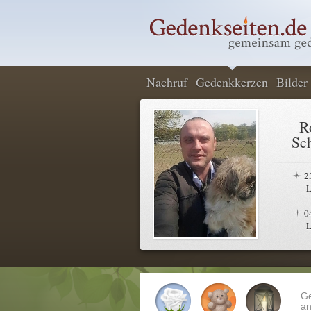
Nachruf
Gedenkkerzen
Bilder
R
Sc
2
L
0
L
G
an