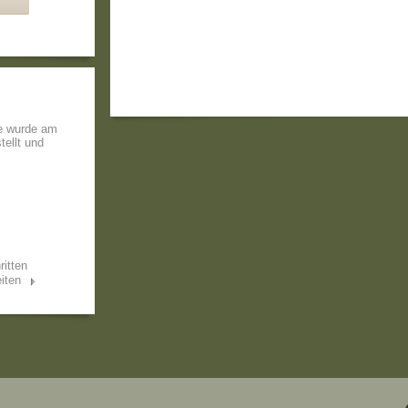
e wurde am
tellt und
ritten
iten