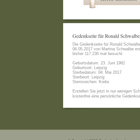
Gedenkseite für Ronald Schwalbe
Die Gedenkseite für Ronald Schwalb
06.05.2017 von
Martina Schwalbe
ers
bisher 117.230 mal besucht.
Geburtsdatum: 23. Juni 1982
Geburtsort: Leipzig
Sterbedatum: 04. Mai 2017
Sterbeort: Leipzig
Sternzeichen: Krebs
Erstellen Sie jetzt in nur wenigen Sch
kostenfrei eine persönliche Gedenkse