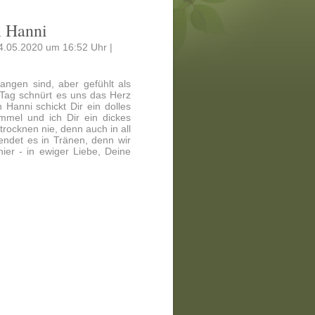
m Hanni
4.05.2020 um 16:52 Uhr |
gangen sind, aber gefühlt als
 Tag schnürt es uns das Herz
 Hanni schickt Dir ein dolles
immel und ich Dir ein dickes
trocknen nie, denn auch in all
endet es in Tränen, denn wir
ier - in ewiger Liebe, Deine