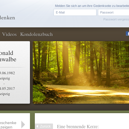
Melden Sie sich an um ihre Gedenkseite zu bearbeit
Passwort verges
Videos
Kondolenzbuch
onald
hwalbe
3.06.1982
eipzig
-
4.05.2017
eipzig
eschenke
Eine brennende Kerze:
Zurück
zeigen