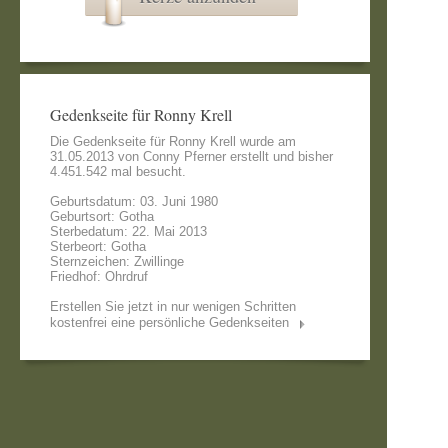
Gedenkseite für Ronny Krell
Die Gedenkseite für Ronny Krell wurde am
31.05.2013 von
Conny Pferner
erstellt und bisher
4.451.542 mal besucht.
Geburtsdatum: 03. Juni 1980
Geburtsort: Gotha
Sterbedatum: 22. Mai 2013
Sterbeort: Gotha
Sternzeichen: Zwillinge
Friedhof: Ohrdruf
Erstellen Sie jetzt in nur wenigen Schritten
kostenfrei eine persönliche Gedenkseiten