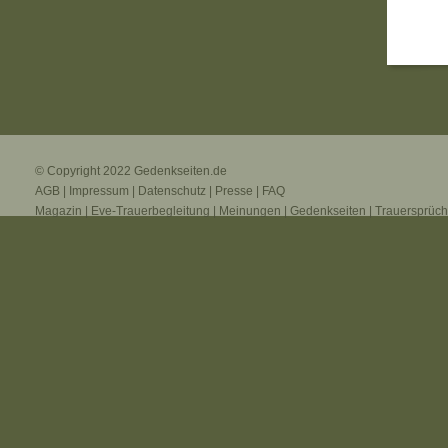
© Copyright 2022
Gedenkseiten.de
AGB
|
Impressum
|
Datenschutz
|
Presse
|
FAQ
Magazin
|
Eve-Trauerbegleitung
|
Meinungen
|
Gedenkseiten
|
Trauersprüc