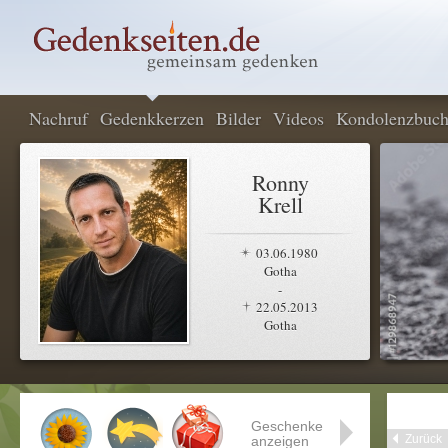
Nachruf
Gedenkkerzen
Bilder
Videos
Kondolenzbuc
Ronny
Krell
03.06.1980
Gotha
-
22.05.2013
Gotha
Geschenke
Zurück
anzeigen