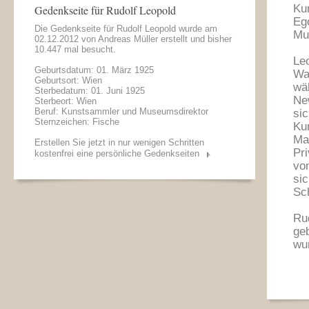
Ku
Gedenkseite für Rudolf Leopold
Eg
Die Gedenkseite für Rudolf Leopold wurde am
Mu
02.12.2012 von
Andreas Müller
erstellt und bisher
10.447 mal besucht.
Le
Geburtsdatum: 01. März 1925
Wa
Geburtsort: Wien
wä
Sterbedatum: 01. Juni 1925
Ne
Sterbeort: Wien
Beruf: Kunstsammler und Museumsdirektor
si
Sternzeichen: Fische
Ku
Ma
Erstellen Sie jetzt in nur wenigen Schritten
Pr
kostenfrei eine persönliche Gedenkseiten
vo
si
Sc
Ru
ge
wu