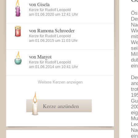
von Gisela
Kerze für Rudolf Leopold
Ös
am 01.06.2020 um 12:41 Uhr
De
Na
von Ramona Schroeder
Wi
mi
Kerze für Rudolf Leopold
am 01.06.2015 um 11:03 Uhr
We
se
Mi
von Margot
du
Kerze für Rudolf Leopold
ein
am 01.06.2014 um 10:41 Uhr
De
Weitere Kerzen anzeigen
an
tro
19
Gu
Kerze anzünden
20
ei
Mu
Le
Na
ei