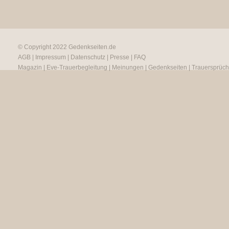
© Copyright 2022
Gedenkseiten.de
AGB
|
Impressum
|
Datenschutz
|
Presse
|
FAQ
Magazin
|
Eve-Trauerbegleitung
|
Meinungen
|
Gedenkseiten
|
Trauersprüc