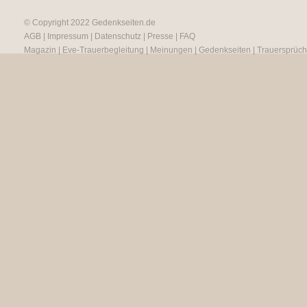
© Copyright 2022
Gedenkseiten.de
AGB
|
Impressum
|
Datenschutz
|
Presse
|
FAQ
Magazin
|
Eve-Trauerbegleitung
|
Meinungen
|
Gedenkseiten
|
Trauersprüc