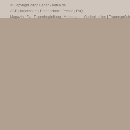
© Copyright 2022
Gedenkseiten.de
AGB
|
Impressum
|
Datenschutz
|
Presse
|
FAQ
Magazin
|
Eve-Trauerbegleitung
|
Meinungen
|
Gedenkseiten
|
Trauersprüc