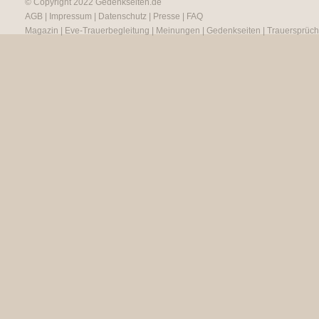
© Copyright 2022
Gedenkseiten.de
AGB
|
Impressum
|
Datenschutz
|
Presse
|
FAQ
Magazin
|
Eve-Trauerbegleitung
|
Meinungen
|
Gedenkseiten
|
Trauersprüc