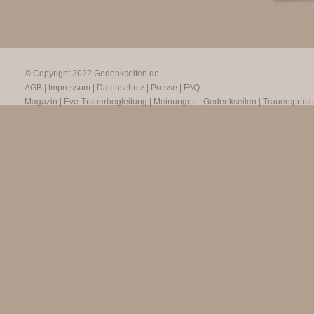
© Copyright 2022
Gedenkseiten.de
AGB
|
Impressum
|
Datenschutz
|
Presse
|
FAQ
Magazin
|
Eve-Trauerbegleitung
|
Meinungen
|
Gedenkseiten
|
Trauersprüc