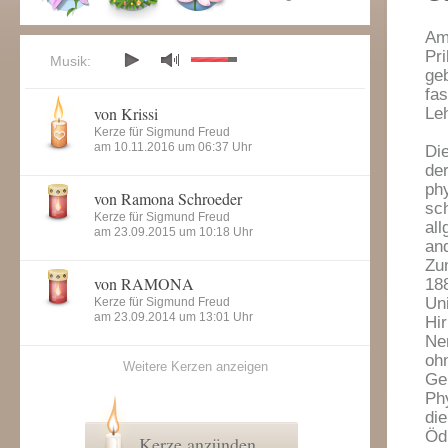
Am
Pri
Musik:
ge
fa
von Krissi
Le
Kerze für Sigmund Freud
am 10.11.2016 um 06:37 Uhr
Di
de
phy
von Ramona Schroeder
sc
Kerze für Sigmund Freud
al
am 23.09.2015 um 10:18 Uhr
an
Zu
von RAMONA
18
Un
Kerze für Sigmund Freud
am 23.09.2014 um 13:01 Uhr
Hi
Ner
oh
Weitere Kerzen anzeigen
Ge
Ph
die
Ödi
Kerze anzünden