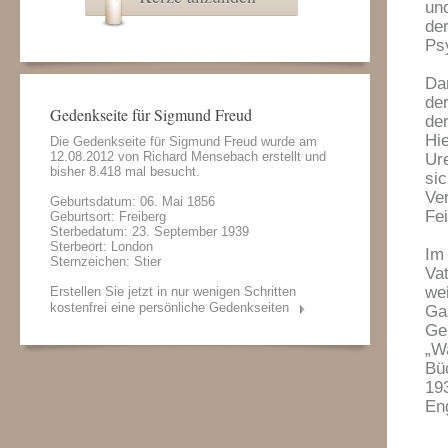
un
de
Ps
Da
de
Gedenkseite für Sigmund Freud
de
Hi
Die Gedenkseite für Sigmund Freud wurde am
12.08.2012 von
Richard Mensebach
erstellt und
Ur
bisher 8.418 mal besucht.
si
Ve
Geburtsdatum: 06. Mai 1856
Fei
Geburtsort: Freiberg
Sterbedatum: 23. September 1939
Sterbeort: London
Im
Sternzeichen: Stier
Va
we
Erstellen Sie jetzt in nur wenigen Schritten
kostenfrei eine persönliche Gedenkseiten
Ga
Ge
„W
Büc
19
En