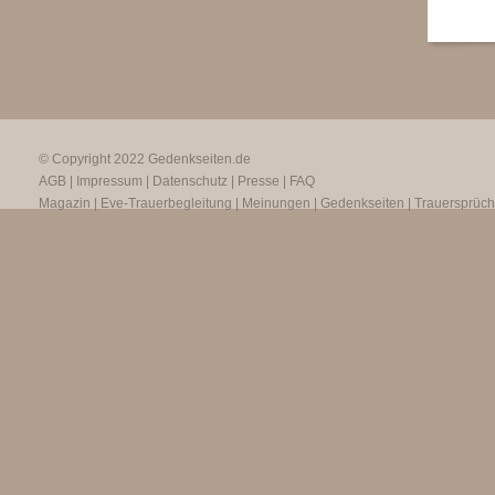
© Copyright 2022
Gedenkseiten.de
AGB
|
Impressum
|
Datenschutz
|
Presse
|
FAQ
Magazin
|
Eve-Trauerbegleitung
|
Meinungen
|
Gedenkseiten
|
Trauersprüc