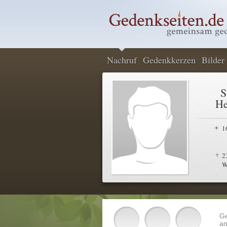
Nachruf
Gedenkkerzen
Bilder
S
He
1
2
W
G
an