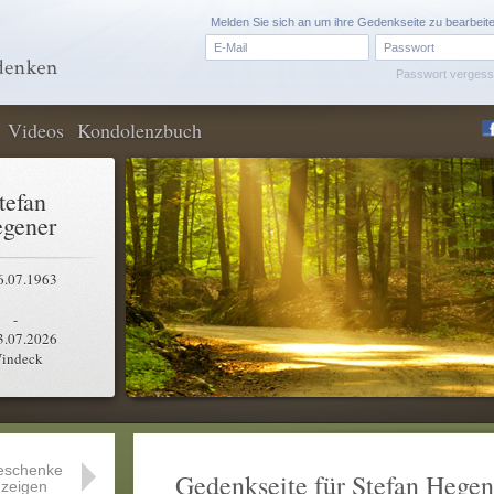
Melden Sie sich an um ihre Gedenkseite zu bearbeit
Passwort verges
Videos
Kondolenzbuch
tefan
gener
6.07.1963
-
3.07.2026
indeck
eschenke
Gedenkseite für Stefan Hegen
zeigen