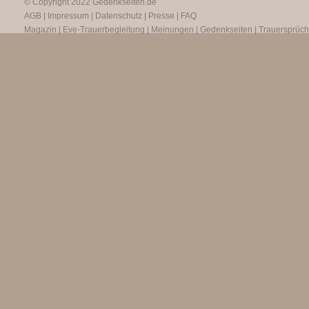
© Copyright 2022
Gedenkseiten.de
AGB
|
Impressum
|
Datenschutz
|
Presse
|
FAQ
Magazin
|
Eve-Trauerbegleitung
|
Meinungen
|
Gedenkseiten
|
Trauersprüc