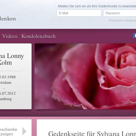
Melden Sie sich an um ihre Gedenkseite zu bearbeit
Passwort verges
Videos
Kondolenzbuch
na Lonny
Kolm
5.03.1988
otsdam
-
6.07.2012
amburg
eschenke
Gedenkseite für Sylvana Lon
zeigen