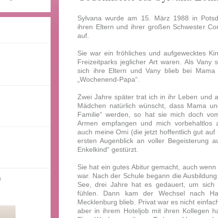
Sylvana wurde am 15. März 1988 in Pots
ihren Eltern und ihrer großen Schwester C
auf.
Sie war ein fröhliches und aufgewecktes K
Freizeitparks jeglicher Art waren. Als Vany 
sich ihre Eltern und Vany blieb bei Mama
„Wochenend-Papa“.
Zwei Jahre später trat ich in ihr Leben und 
Mädchen natürlich wünscht, dass Mama und
Familie“ werden, so hat sie mich doch vo
Armen empfangen und mich vorbehaltlos ak
auch meine Omi (die jetzt hoffentlich gut auf
ersten Augenblick an voller Begeisterung au
Enkelkind“ gestürzt.
Sie hat ein gutes Abitur gemacht, auch wenn 
war. Nach der Schule begann die Ausbildung 
n
See, drei Jahre hat es gedauert, um sich
fühlen. Dann kam der Wechsel nach Ha
Mecklenburg blieb. Privat war es nicht einfa
aber in ihrem Hoteljob mit ihren Kollegen ha