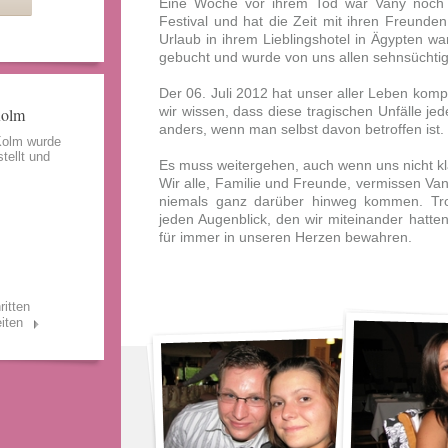
Eine Woche vor ihrem Tod war Vany noch a
Festival und hat die Zeit mit ihren Freun
Urlaub in ihrem Lieblingshotel in Ägypten w
gebucht und wurde von uns allen sehnsüchtig
Der 06. Juli 2012 hat unser aller Leben kom
wir wissen, dass diese tragischen Unfälle jed
Kolm
anders, wenn man selbst davon betroffen ist.
Kolm wurde
tellt und
Es muss weitergehen, auch wenn uns nicht kla
Wir alle, Familie und Freunde, vermissen Va
niemals ganz darüber hinweg kommen. Tro
jeden Augenblick, den wir miteinander hat
für immer in unseren Herzen bewahren.
ritten
iten