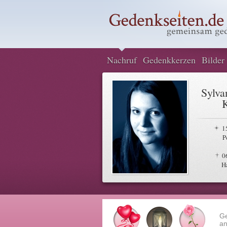
Nachruf
Gedenkkerzen
Bilder
Sylva
1
P
0
H
G
an