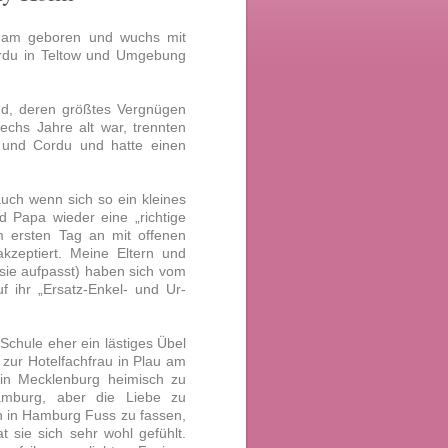
dam geboren und wuchs mit
ordu in Teltow und Umgebung
ind, deren größtes Vergnügen
sechs Jahre alt war, trennten
 und Cordu und hatte einen
auch wenn sich so ein kleines
 Papa wieder eine „richtige
m ersten Tag an mit offenen
zeptiert. Meine Eltern und
 sie aufpasst) haben sich vom
f ihr „Ersatz-Enkel- und Ur-
Schule eher ein lästiges Übel
zur Hotelfachfrau in Plau am
 in Mecklenburg heimisch zu
mburg, aber die Liebe zu
ch in Hamburg Fuss zu fassen,
t sie sich sehr wohl gefühlt.